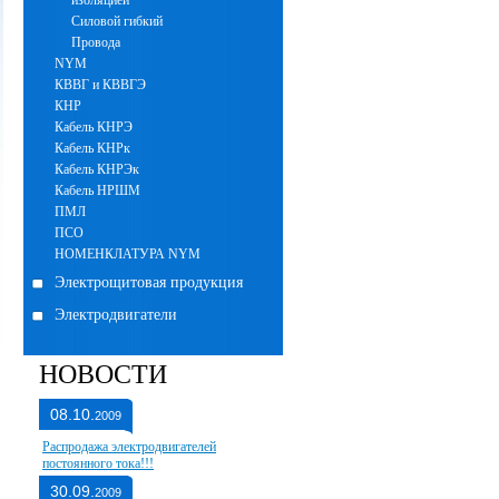
изоляцией
Силовой гибкий
Провода
NYM
КВВГ и КВВГЭ
КНР
Кабель КНРЭ
Кабель КНРк
Кабель КНРЭк
Кабель НРШМ
ПМЛ
ПСО
НОМЕНКЛАТУРА NYM
Электрощитовая продукция
Электродвигатели
НОВОСТИ
08.10.
2009
Распродажа электродвигателей
постоянного тока!!!
30.09.
2009