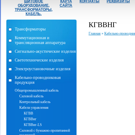
ЩИТОВОЕ
КАРТА
КОНТАКТЫ
РЕКВИЗИТЫ
ОБОРУДОВАНИЕ,
САЙТА
ТРАНСФОРМАТОРЫ,
КАБЕЛЬ.
КГВВНГ
Трансформаторы
Главная
»
Кабельно-проводни
Коммутационная и
трансляционная аппаратура
Сигнально-акустические изделия
Светотехнические изделия
Электроустановочные изделия
Кабельно-проводниковая
продукция
Общепромышленный кабель
Силовой кабель
Контрольный кабель
Кабели управления
КГВВ
КГВВнг
КГВВнг-LS
Силовой с бумажно-пропитанной