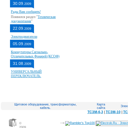
30.09.
2009
Рады Вам сообщить!
Появился раздел "
Техническая
документация
"
22.09.
2009
Электродвигатели
05.09.
2009
Коммутаторы Сигнально-
Отличительных Фонарей (КСОФ)
31.08.
2009
УНИВЕРСАЛЬНЫЙ
ПЕРЕКЛЮЧАТЕЛЬ.
Щитовое оборудование, трансформаторы,
Карта
Элек
кабель.
сайта
ТСЗМ-6,3
|
ТСЗМ-10
|
ТС
-->
©
2009