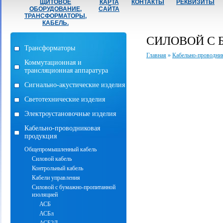
ЩИТОВОЕ
КАРТА
КОНТАКТЫ
РЕКВИЗИТЫ
ОБОРУДОВАНИЕ,
САЙТА
ТРАНСФОРМАТОРЫ,
КАБЕЛЬ.
СИЛОВОЙ С
Трансформаторы
Главная
»
Кабельно-проводни
Коммутационная и
трансляционная аппаратура
Сигнально-акустические изделия
Светотехнические изделия
Электроустановочные изделия
Кабельно-проводниковая
продукция
Общепромышленный кабель
Силовой кабель
Контрольный кабель
Кабели управления
Силовой с бумажно-пропитанной
изоляцией
АСБ
АСБл