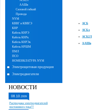
АСБ2Л
ААШв
Силовой гибкий
Провода
NYM
КВВГ и КВВГЭ
АСБ
КНР
АСБл
Кабель КНРЭ
АСБ2Л
Кабель КНРк
Кабель КНРЭк
ААШв
Кабель НРШМ
ПМЛ
ПСО
НОМЕНКЛАТУРА NYM
Электрощитовая продукция
Электродвигатели
НОВОСТИ
08.10.
2009
Распродажа электродвигателей
постоянного тока!!!