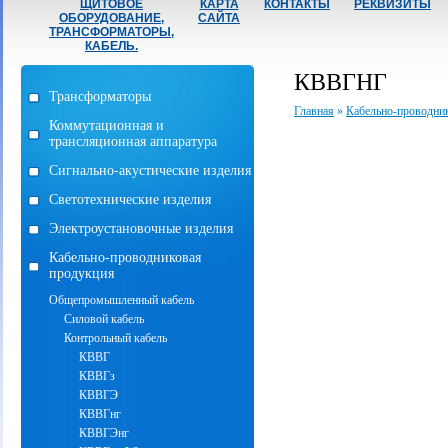
ЩИТОВОЕ
КАРТА
КОНТАКТЫ
РЕКВИЗИТЫ
ОБОРУДОВАНИЕ,
САЙТА
ТРАНСФОРМАТОРЫ,
КАБЕЛЬ.
КВВГНГ
Трансформаторы
Главная
»
Кабельно-проводни
Коммутационная и
трансляционная аппаратура
Сигнально-акустические изделия
Светотехнические изделия
Электроустановочные изделия
Кабельно-проводниковая
продукция
Общепромышленный кабель
Силовой кабель
Контрольный кабель
КВВГ
КВВГз
КВВГЭ
КВВГнг
КВВГЭнг