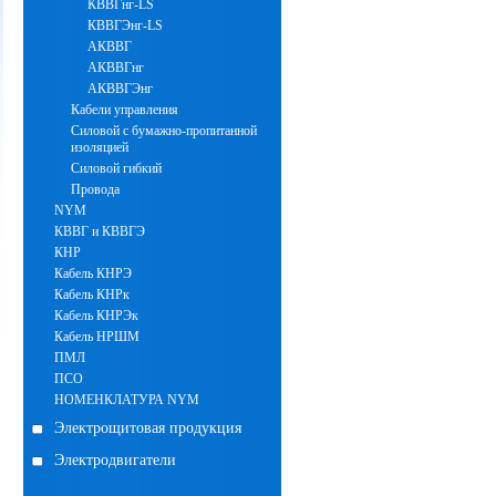
КВВГнг-LS
КВВГЭнг-LS
АКВВГ
АКВВГнг
АКВВГЭнг
Кабели управления
Силовой с бумажно-пропитанной
изоляцией
Силовой гибкий
Провода
NYM
КВВГ и КВВГЭ
КНР
Кабель КНРЭ
Кабель КНРк
Кабель КНРЭк
Кабель НРШМ
ПМЛ
ПСО
НОМЕНКЛАТУРА NYM
Электрощитовая продукция
Электродвигатели