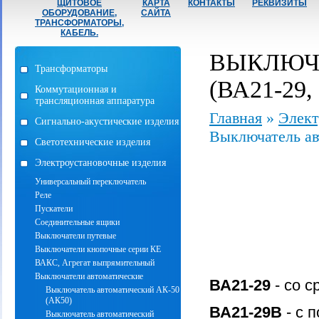
ЩИТОВОЕ
КАРТА
КОНТАКТЫ
РЕКВИЗИТЫ
ОБОРУДОВАНИЕ,
САЙТА
ТРАНСФОРМАТОРЫ,
КАБЕЛЬ.
ВЫКЛЮЧА
Трансформаторы
(ВА21-29,
Коммутационная и
трансляционная аппаратура
Главная
»
Элект
Сигнально-акустические изделия
Выключатель ав
Светотехнические изделия
Электроустановочные изделия
Универсальный переключатель
Реле
Пускатели
Соединительные ящики
Выключатели путевые
Выключатели кнопочные серии КЕ
ВАКС, Агрегат выпрямительный
Выключатели автоматические
ВА21-29
- со 
Выключатель автоматический АК-50
(АК50)
ВА21-29В
- с 
Выключатель автоматический