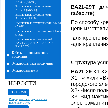
АК-50Б (АК50Б)
ВА21-29Т
- дл
Выключатель автоматический
АК-50К (АК50К)
габарите).
Выключатель автоматический
АК-50КБ (АК50КБ)
По способу кр
Выключатель автоматический АК-63
(АК63)
цепи изготавл
Выключатель автоматический АК-25
(АК25)
-для креплени
Выключатель автоматический
-для креплени
ВА-21-29 (ВА21-29, ВА21-29В,
ВА21-29Т)
Кабельно-проводниковая
продукция
Структура усл
Электрощитовая продукция
ВА21-29
Х1 Х2
Электродвигатели
Х1 - «-»или «В
НОВОСТИ
городского эл
Х2- Число полю
08.10.
2009
Х3- Вид максим
Распродажа электродвигателей
электромагнит
постоянного тока!!!